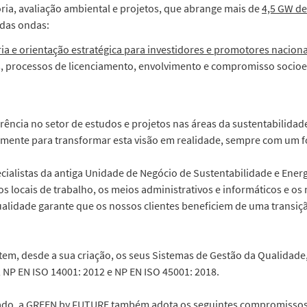
oria, avaliação ambiental e projetos, que abrange mais de
4,5 GW de
e das ondas:
ia e orientação estratégica para investidores e promotores naciona
s, processos de licenciamento, envolvimento e compromisso soci
ncia no setor de estudos e projetos nas áreas da sustentabilidade
iamente para transformar esta visão em realidade, sempre com um fo
cialistas da antiga Unidade de Negócio de Sustentabilidade e Ene
os locais de trabalho, os meios administrativos e informáticos e o
lidade garante que os nossos clientes beneficiem de uma transição
em, desde a sua criação, os seus Sistemas de Gestão da Qualidade
NP EN ISO 14001: 2012 e NP EN ISO 45001: 2018.
ado, a GREEN by FUTURE também adota os seguintes compromissos