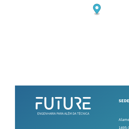
SEDE
Alame
1495-