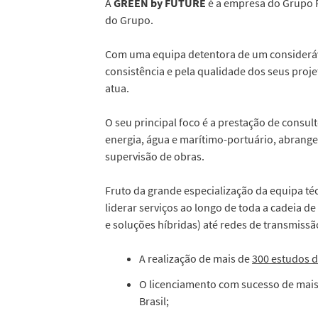
A
GREEN by FUTURE
é a empresa do Grupo F
do Grupo.
Com uma equipa detentora de um consideráve
consistência e pela qualidade dos seus proj
atua.
O seu principal foco é a prestação de consul
energia, água e marítimo-portuário, abrange
supervisão de obras.
Fruto da grande especialização da equipa té
liderar serviços ao longo de toda a cadeia d
e soluções híbridas) até redes de transmissã
A realização de mais de
300 estudos d
O licenciamento com sucesso de mai
Brasil;