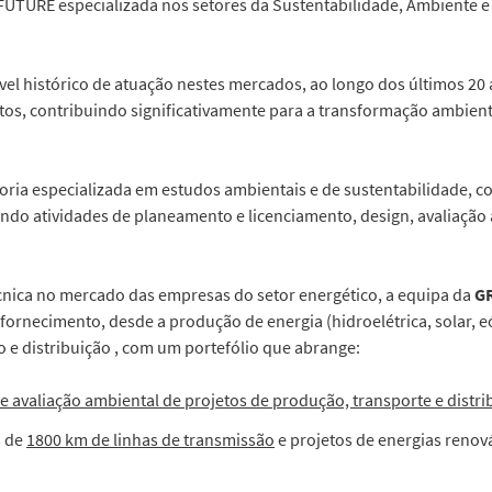
UTURE especializada nos setores da Sustentabilidade, Ambiente e 
l histórico de atuação nestes mercados, ao longo dos últimos 20 a
etos, contribuindo significativamente para a transformação ambien
toria especializada em estudos ambientais e de sustentabilidade, c
ndo atividades de planeamento e licenciamento, design, avaliação 
cnica no mercado das empresas do setor energético, a equipa da
G
e fornecimento, desde a produção de energia (hidroelétrica, solar, 
o e distribuição , com um portefólio que abrange:
e avaliação ambiental de projetos de produção, transporte e distri
s de
1800 km de linhas de transmissão
e projetos de energias renov