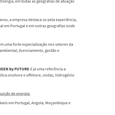
Energia, em todas as geografias de atuação
nos, a empresa destaca-se pela experiência,
tal em Portugal e em outras geografias onde
om uma forte especialização nos setores da
ambiental, licenciamento, gestão e
REEN by FUTURE
é já uma referência a
eólica onshore e offshore, ondas, hidrogénio
buição de energia:
áveis ​​em Portugal, Angola, Moçambique e