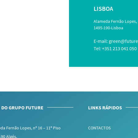
LISBOA
Alameda Fernão Lopes, n
1495-190-Lisboa
E-mail:
green@future
Tel: +351 213 041 050
 DO GRUPO FUTURE
LINKS RÁPIDOS
da Fernão Lopes, nº 16 – 11º Piso
CONTACTOS
190 Algés,