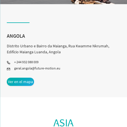
ANGOLA
Distrito Urbano e Bairro da Maianga, Rua Kwamme Nkrumah,
Edifício Maianga Luanda, Angola
+ 244 932 088 009
geral.angola@future-motion.eu
Ver en el mapa
ASIA