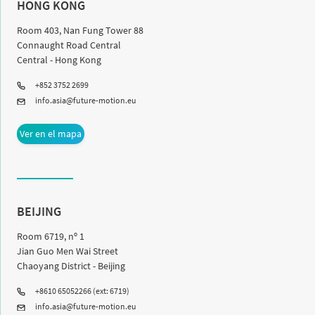
HONG KONG
Room 403, Nan Fung Tower 88
Connaught Road Central
Central - Hong Kong
+852 3752 2699
info.asia@future-motion.eu
Ver en el mapa
BEIJING
Room 6719, nº 1
Jian Guo Men Wai Street
Chaoyang District - Beijing
+8610 65052266 (ext: 6719)
info.asia@future-motion.eu