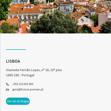
LISBOA
Alameda Fernão Lopes, nº 16, 10º piso
1495-190 - Portugal
+351 213 041 050
geral@future.proman.pt
Ver en el mapa