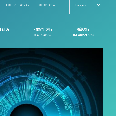
FUTURE PROMAN
FUTURE ASIA
Français
 ET DE
INNOVATION ET
MÉDIAS ET
TECHNOLOGIE
INFORMATIONS