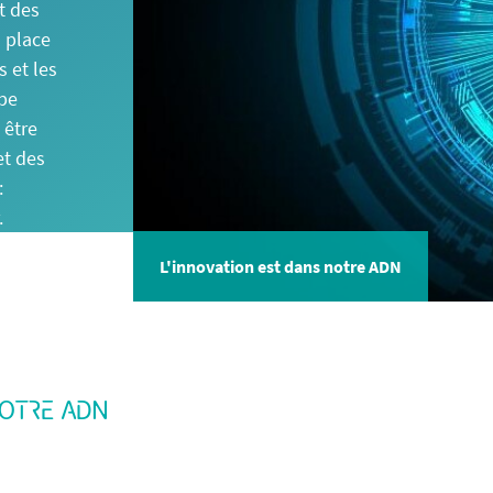
t des
n place
 et les
upe
 être
et des
:
.
L'innovation est dans notre ADN
NOTRE ADN