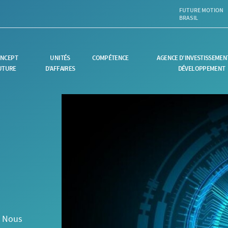
FUTURE MOTION
BRASIL
NCEPT
UNITÉS
COMPÉTENCE
AGENCE D’INVESTISSEMENT
UTURE
D’AFFAIRES
DÉVELOPPEMENT
. Nous