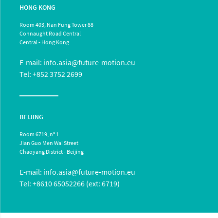
HONG KONG
Room 403, Nan Fung Tower 88
Connaught Road Central
Central - Hong Kong
E-mail:
info.asia@future-motion.eu
Tel: +852 3752 2699
BEIJING
Room 6719, nº 1
Jian Guo Men Wai Street
Chaoyang District - Beijing
E-mail:
info.asia@future-motion.eu
Tel: +8610 65052266 (ext: 6719)