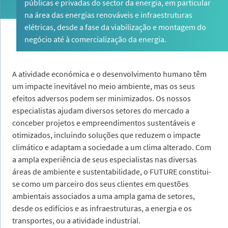
públicas e privadas do sector da energia, em particular
na área das energias renováveis e infraestruturas
elétricas, desde a fase da viabilização e montagem do
negócio até à comercialização da energia.
A atividade económica e o desenvolvimento humano têm
um impacte inevitável no meio ambiente, mas os seus
efeitos adversos podem ser minimizados. Os nossos
especialistas ajudam diversos setores do mercado a
conceber projetos e empreendimentos sustentáveis e
otimizados, incluindo soluções que reduzem o impacte
climático e adaptam a sociedade a um clima alterado. Com
a ampla experiência de seus especialistas nas diversas
áreas de ambiente e sustentabilidade, o FUTURE constitui-
se como um parceiro dos seus clientes em questões
ambientais associados a uma ampla gama de setores,
desde os edifícios e as infraestruturas, a energia e os
transportes, ou a atividade industrial.