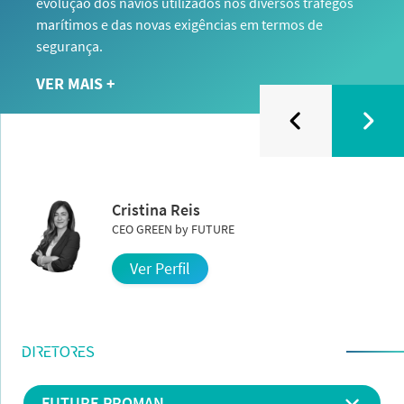
evolução dos navios utilizados nos diversos tráfegos
marítimos e das novas exigências em termos de
segurança.
VER MAIS +
Cristina Reis
CEO GREEN by FUTURE
Ver Perfil
DIRETORES
FUTURE PROMAN