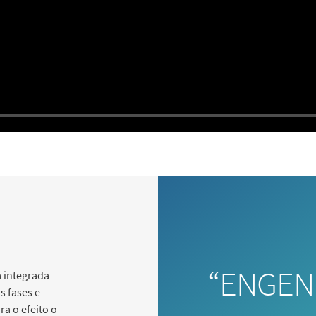
“ENGEN
 integrada
s fases e
a o efeito o