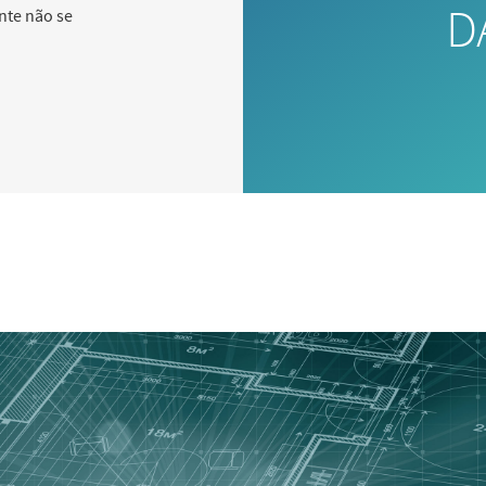
D
nte não se